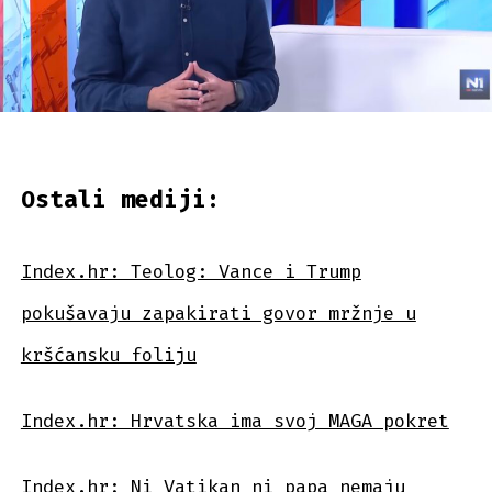
Ostali mediji:
Index.hr: Teolog: Vance i Trump
pokušavaju zapakirati govor mržnje u
kršćansku foliju
Index.hr: Hrvatska ima svoj MAGA pokret
Index.hr: Ni Vatikan ni papa nemaju