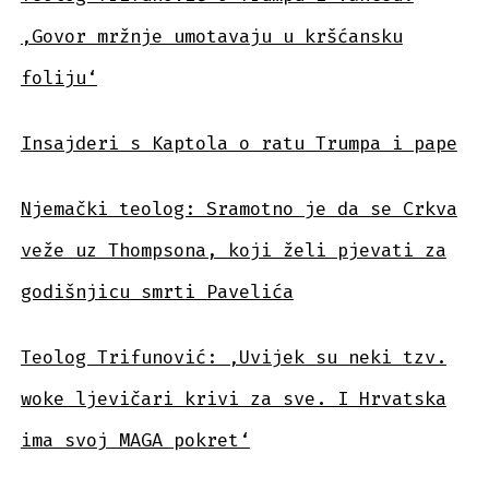
‚Govor mržnje umotavaju u kršćansku
foliju‘
Insajderi s Kaptola o ratu Trumpa i pape
Njemački teolog: Sramotno je da se Crkva
veže uz Thompsona, koji želi pjevati za
godišnjicu smrti Pavelića
Teolog Trifunović: ‚Uvijek su neki tzv.
woke ljevičari krivi za sve. I Hrvatska
ima svoj MAGA pokret‘