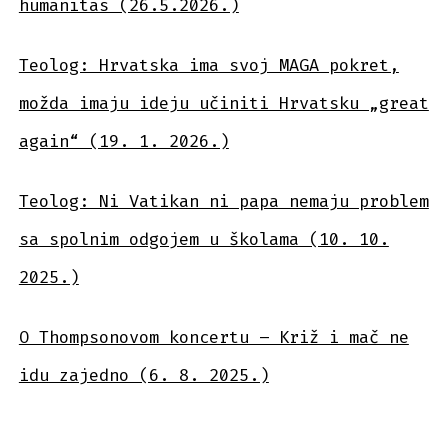
humanitas (26.5.2026.)
Teolog: Hrvatska ima svoj MAGA pokret,
možda imaju ideju učiniti Hrvatsku „great
again“ (19. 1. 2026.)
Teolog: Ni Vatikan ni papa nemaju problem
sa spolnim odgojem u školama (10. 10.
2025.)
O Thompsonovom koncertu – Križ i mač ne
idu zajedno (6. 8. 2025.)