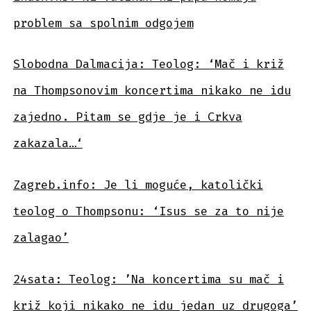
problem sa spolnim odgojem
Slobodna Dalmacija: Teolog: ‘Mač i križ
na Thompsonovim koncertima nikako ne idu
zajedno. Pitam se gdje je i Crkva
zakazala…‘
Zagreb.info: Je li moguće, katolički
teolog o Thompsonu: ‘Isus se za to nije
zalagao’
24sata: Teolog: ’Na koncertima su mač i
križ koji nikako ne idu jedan uz drugoga’