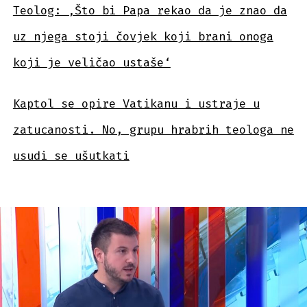
Teolog: ‚Što bi Papa rekao da je znao da
uz njega stoji čovjek koji brani onoga
koji je veličao ustaše‘
Kaptol se opire Vatikanu i ustraje u
zatucanosti. No, grupu hrabrih teologa ne
usudi se ušutkati