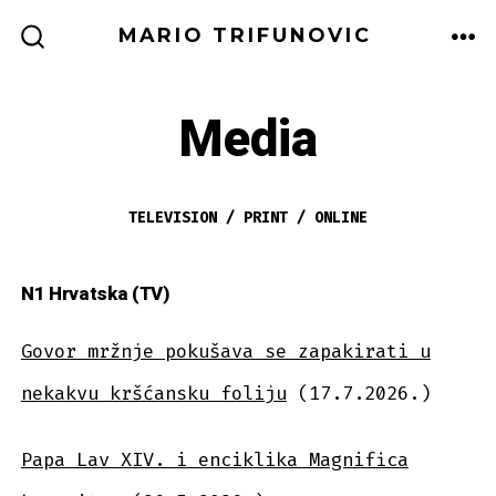
Zum
MARIO TRIFUNOVIC
Inhalt
ME
SUCHE
EIN-/AUSBLENDEN
springen
Media
TELEVISION / PRINT / ONLINE
N1 Hrvatska (TV)
Govor mržnje pokušava se zapakirati u
nekakvu kršćansku foliju
(17.7.2026.)
Papa Lav XIV. i enciklika Magnifica